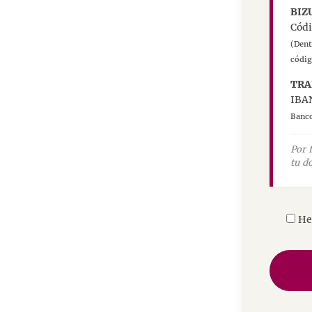
BIZ
Cód
(Dent
códig
TRA
IBA
Banco
Por 
tu d
He