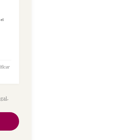
 el
ficar
egal
.