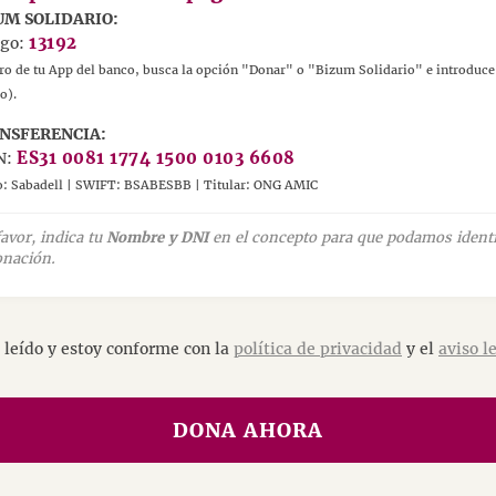
UM SOLIDARIO:
igo:
13192
ro de tu App del banco, busca la opción "Donar" o "Bizum Solidario" e introduce
o).
NSFERENCIA:
N:
ES31 0081 1774 1500 0103 6608
: Sabadell | SWIFT: BSABESBB | Titular: ONG AMIC
favor, indica tu
Nombre y DNI
en el concepto para que podamos identi
onación.
 leído y estoy conforme con la
política de privacidad
y el
aviso l