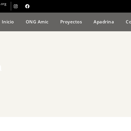
.org
Inicio
ONG Amic
Proyectos
Apadrina
Co
n