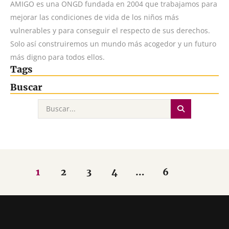
AMIGO es una ONGD fundada en 2004 que trabajamos para
mejorar las condiciones de vida de los niños más
vulnerables y para conseguir el respecto de sus derechos.
Solo así construiremos un mundo más acogedor y un futuro
más digno para todos ellos.
Tags
Buscar
1
2
3
4
…
6