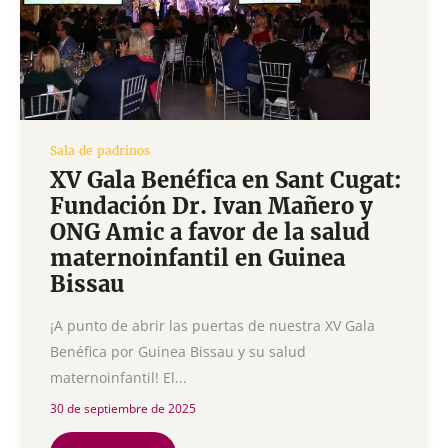
Sala de padrinos
XV Gala Benéfica en Sant Cugat:
Fundación Dr. Ivan Mañero y
ONG Amic a favor de la salud
maternoinfantil en Guinea
Bissau
¡A punto de abrir las puertas de nuestra XV Gala
Benéfica por Guinea Bissau y su salud
maternoinfantil! El...
30 de septiembre de 2025