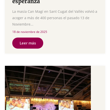
esperanza
La masía Can Magí en Sant Cugat del Vallès volvió a
acoger a más de 400 personas el pasado 13 de
Noviembre...
18 de noviembre de 2025
Leer más