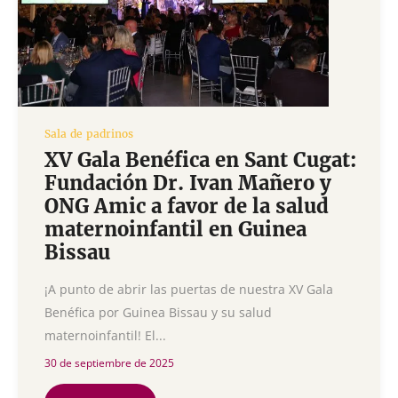
Sala de padrinos
XV Gala Benéfica en Sant Cugat:
Fundación Dr. Ivan Mañero y
ONG Amic a favor de la salud
maternoinfantil en Guinea
Bissau
¡A punto de abrir las puertas de nuestra XV Gala
Benéfica por Guinea Bissau y su salud
maternoinfantil! El...
30 de septiembre de 2025