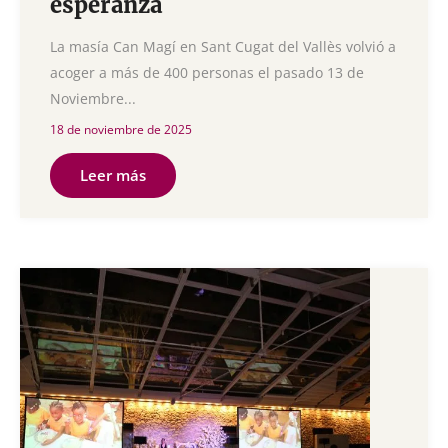
esperanza
La masía Can Magí en Sant Cugat del Vallès volvió a
acoger a más de 400 personas el pasado 13 de
Noviembre...
18 de noviembre de 2025
Leer más