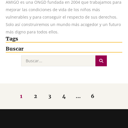
AMIGO es una ONGD fundada en 2004 que trabajamos para
mejorar las condiciones de vida de los niños más
vulnerables y para conseguir el respecto de sus derechos.
Solo así construiremos un mundo más acogedor y un futuro
más digno para todos ellos.
Tags
Buscar
1
2
3
4
…
6