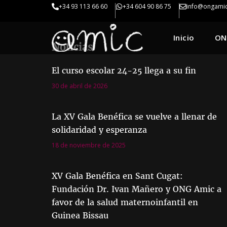
+34 93 113 66 60
+34 604 90 86 75
info@ongamic
Inicio
ON
Noticias
El curso escolar 24-25 llega a su fin
30 de abril de 2026
La XV Gala Benéfica se vuelve a llenar de
solidaridad y esperanza
18 de noviembre de 2025
XV Gala Benéfica en Sant Cugat:
Fundación Dr. Ivan Mañero y ONG Amic a
favor de la salud maternoinfantil en
Guinea Bissau