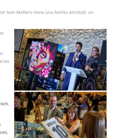
ctor Ivan Mañero tiene una bonita amistad, un
ar
su
acias
nich,
n
ymi,