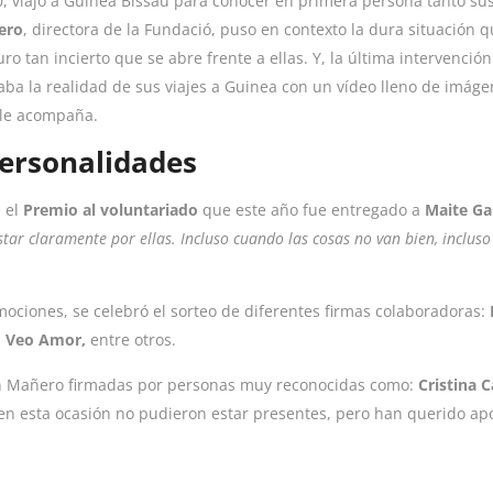
0, viajó a Guinea Bissau para conocer en primera persona tanto su
ero
, directora de la Fundació, puso en contexto la dura situación 
ro tan incierto que se abre frente a ellas. Y, la última intervención
aba la realidad de sus viajes a Guinea con un vídeo lleno de imáge
e le acompaña.
personalidades
 el
Premio al voluntariado
que este año fue entregado a
Maite Gar
tar claramente por ellas. Incluso cuando las cosas no van bien, incluso 
mociones, se celebró el sorteo de diferentes firmas colaboradoras:
o Veo Amor,
entre otros.
van Mañero firmadas por personas muy reconocidas como:
Cristina C
en esta ocasión no pudieron estar presentes, pero han querido apo