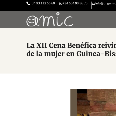
+34 93 113 66 60
+34 604 90 86 75
info@ongamic
La XII Cena Benéfica reiv
de la mujer en Guinea-Bi