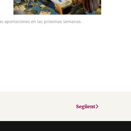
las aportaciones en las próximas semanas.
Següent