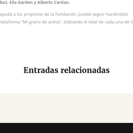
ibot, Elia Garden y Alberto Cerdan.
ayuda a los proyectos de la Fundación, puede seguir haciéndolo
plataforma “
Mi grano de arena
”, doblando el total de cada una de 
Entradas relacionadas