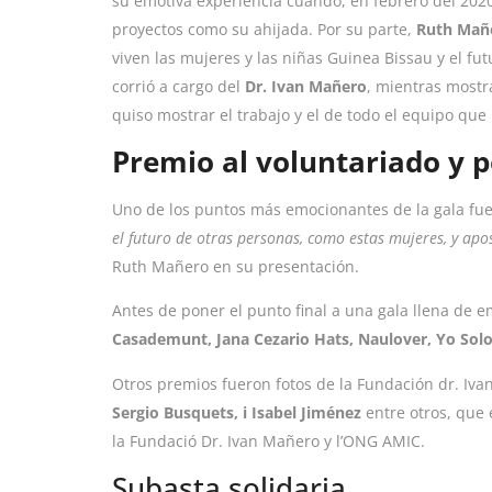
su emotiva experiencia cuando, en febrero del 202
proyectos como su ahijada. Por su parte,
Ruth Mañ
viven las mujeres y las niñas Guinea Bissau y el futu
corrió a cargo del
Dr. Ivan Mañero
, mientras mostr
quiso mostrar el trabajo y el de todo el equipo qu
Premio al voluntariado y 
Uno de los puntos más emocionantes de la gala fue
el futuro de otras personas, como estas mujeres, y apos
Ruth Mañero en su presentación.
Antes de poner el punto final a una gala llena de e
Casademunt, Jana Cezario Hats, Naulover, Yo Sol
Otros premios fueron fotos de la Fundación dr. I
Sergio Busquets, i Isabel Jiménez
entre otros, que 
la
Fundació Dr. Ivan Mañero
y l’ONG AMIC.
Subasta solidaria