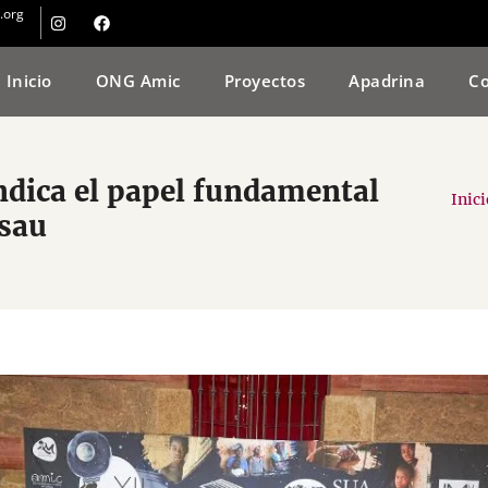
.org
Inicio
ONG Amic
Proyectos
Apadrina
Co
indica el papel fundamental
Inici
ssau