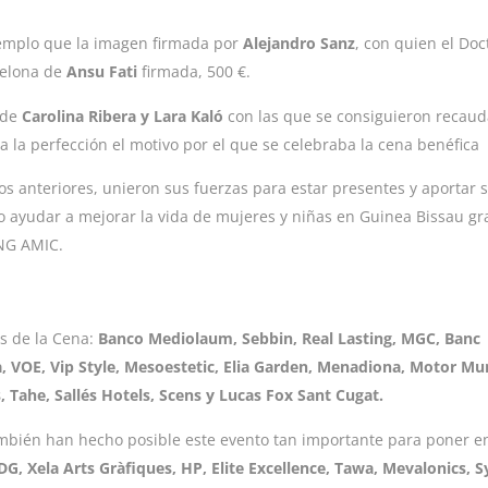
ejemplo que la imagen firmada por
Alejandro Sanz
, con quien el Do
celona de
Ansu Fati
firmada, 500 €.
 de
Carolina Ribera y Lara Kaló
con las que se consiguieron recaud
la perfección el motivo por el que se celebraba la cena benéfica
s anteriores, unieron sus fuerzas para estar presentes y aportar 
 ayudar a mejorar la vida de mujeres y niñas en Guinea Bissau gr
ONG AMIC.
es de la Cena:
Banco Mediolaum, Sebbin, Real Lasting, MGC, Banc
, VOE, Vip Style, Mesoestetic, Elia Garden, Menadiona, Motor Mu
 Tahe, Sallés Hotels, Scens y Lucas Fox Sant Cugat.
también han hecho posible este evento tan importante para poner e
, Xela Arts Gràfiques, HP, Elite Excellence, Tawa, Mevalonics, S