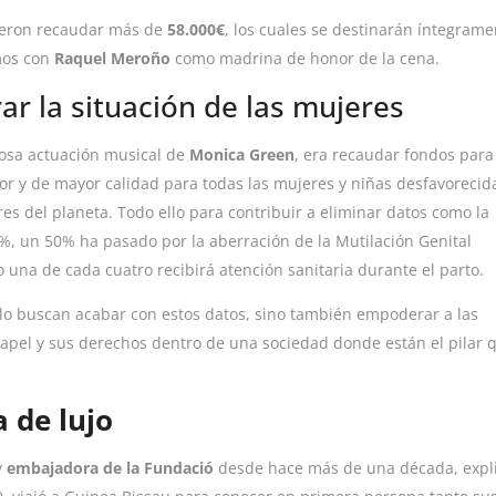
ieron recaudar más de
58.000€
, los cuales se destinarán íntegrame
mos con
Raquel Meroño
como madrina de honor de la cena.
r la situación de las mujeres
llosa actuación musical de
Monica Green
, era recaudar fondos para
r y de mayor calidad para todas las mujeres y niñas desfavorecid
es del planeta. Todo ello para contribuir a eliminar datos como la
%, un 50% ha pasado por la aberración de la Mutilación Genital
 una de cada cuatro recibirá atención sanitaria durante el parto.
ólo buscan acabar con estos datos, sino también empoderar a las
papel y sus derechos dentro de una sociedad donde están el pilar 
 de lujo
y
embajadora de la Fundació
desde hace más de una década, expl