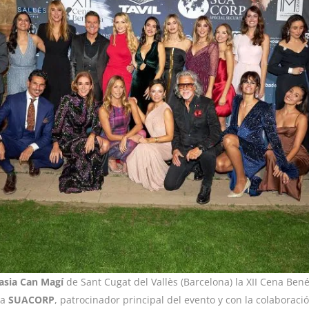
asia Can Magí
de Sant Cugat del Vallès (Barcelona) la XII Cena Bené
sa
SUACORP
, patrocinador principal del evento y con la colaborac