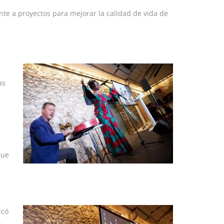
nte a proyectos para mejorar la calidad de vida de
as
que
icó