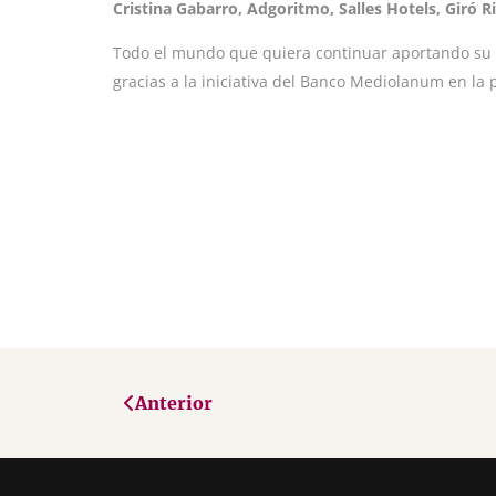
Cristina Gabarro, Adgoritmo, Salles Hotels, Giró R
Todo el mundo que quiera continuar aportando su 
gracias a la iniciativa del Banco Mediolanum en la 
Anterior