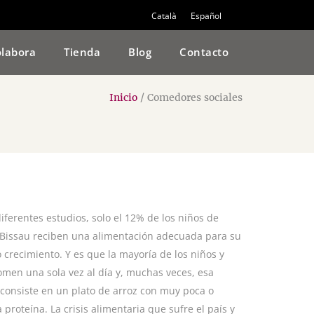
Català
Español
labora
Tienda
Blog
Contacto
Inicio
/
Comedores sociales
iferentes estudios, solo el 12% de los niños de
Bissau reciben una alimentación adecuada para su
o crecimiento. Y es que la mayoría de los niños y
omen una sola vez al día y, muchas veces, esa
consiste en un plato de arroz con muy poca o
proteína. La crisis alimentaria que sufre el país y