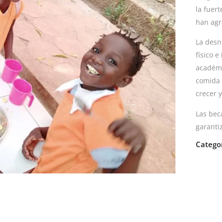
la fuer
han agr
La desnu
físico e
académi
comida 
crecer y
Las bec
garanti
Catego