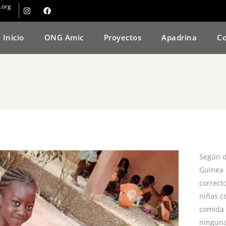
.org
Inicio
ONG Amic
Proyectos
Apadrina
Co
Según d
Guinea 
correct
niñas c
comida 
ninguna 