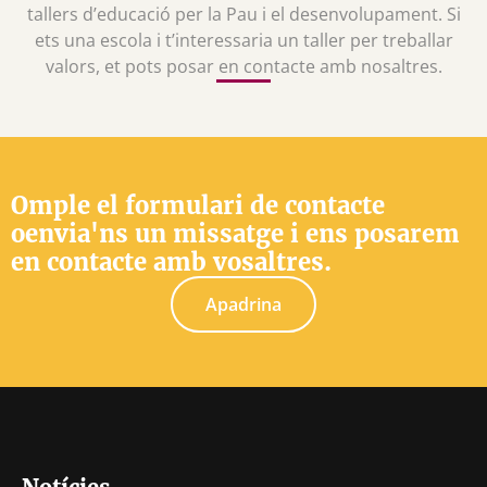
tallers d’educació per la Pau i el desenvolupament. Si
ets una escola i t’interessaria un taller per treballar
valors, et pots posar en contacte amb nosaltres.
Omple el formulari de contacte
oenvia'ns un missatge i ens posarem
en contacte amb vosaltres.
Apadrina