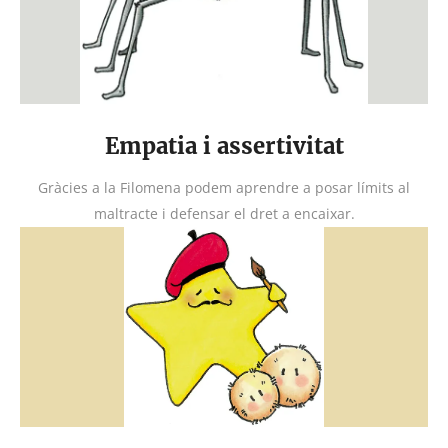
Empatia i assertivitat
Gràcies a la Filomena podem aprendre a posar límits al
maltracte i defensar el dret a encaixar.