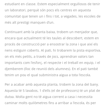
estudiant en classe. Estem especialment orgullosos de tenir
un laboratori, perquè són pocs els centres en aquesta
comunitat que tenen un i fins i tot, a vegades, les escoles de
més alt prestigi manquen d’un.
Continuant amb la planta baixa, trobem un menjador que,
encara que actualment té les taules al descobert, estem en
procés de construcció per a ensostrar la zona i que així els
nens estiguin coberts. Al pati, hi trobarem la pista esportiva,
on els més petits, a través de jocs, aprendran valors tan
importants com l’esforç, el respecte i el treball en equip, i el
djemberem (lloc de reunió dels alumnes). En el pati també
tenim un pou el qual subministra aigua a tota l’escola.
Per a acabar amb aquesta planta, trobem la zona del bany.
Aquesta té 5 lavabos, 1 d’ells (el de professors) té un plat de
dutxa. Molta gent no té aigua corrent a casa i necessita
caminar molts quilòmetres fins a arribar a l’escola, és per