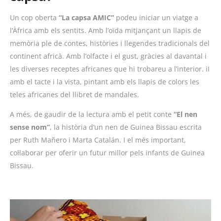
Un cop oberta
“
La capsa AMIC”
podeu iniciar un viatge a
l’Àfrica amb els sentits. Amb l’oïda mitjançant un llapis de
memòria ple de contes, històries i llegendes tradicionals del
continent africà. Amb l’olfacte i el gust, gràcies al davantal i
les diverses receptes africanes que hi trobareu a l’interior. iI
amb el tacte i la vista, pintant amb els llapis de colors les
teles africanes del llibret de mandales.
A més, de gaudir de la lectura amb el petit conte
“
El nen
sense nom”
, la història d’un nen de Guinea Bissau escrita
per Ruth
Mañero
i Marta
Catalán
. I el més important,
col·laborar per oferir un futur millor pels infants de Guinea
Bissau.