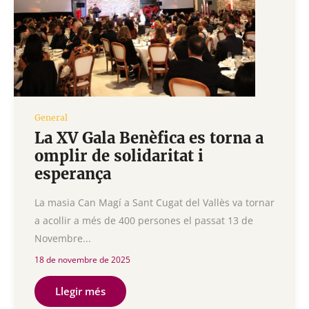
General
La XV Gala Benèfica es torna a
omplir de solidaritat i
esperança
La masia Can Magí a Sant Cugat del Vallès va tornar
a acollir a més de 400 persones el passat 13 de
Novembre...
18 de novembre de 2025
Llegir més