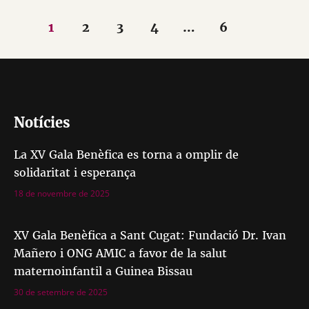
1
2
3
4
…
6
Notícies
La XV Gala Benèfica es torna a omplir de
solidaritat i esperança
18 de novembre de 2025
XV Gala Benèfica a Sant Cugat: Fundació Dr. Ivan
Mañero i ONG AMIC a favor de la salut
maternoinfantil a Guinea Bissau
30 de setembre de 2025