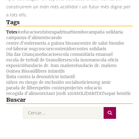
construirem un món més acollidor i un futur més digne per
a tots ells.
Tags
Totes
#educacioesfutur
apadrinar
biombo
campaña solidaria
campanya d'aliments
casulo
centre d'enfermeria a guinea bissau
centre de salut biombo
col·laborar ong
concurs
contenidor
contes solidaris
Dia das Crianças
educacio
escola comunitària emanuel
escola de treball de Granollers
escola innova
escola oficis
exposició
fundacio dr. ivan mañero
fundacio dr. mañero
Guinea Bissau
llibres infantils
lluita contra la desnutricio infantil
niños en riesgo de exclusión social
noticies
ong amic
parada de llibres
petits contes
projectes educacio
recogida d'aliments
Sant Jordi 2018
SOLIDARITAT
sopar benèfic
Buscar