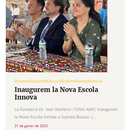
Desenvolupament
Educació
Esdeveniments
General
Inaugurem la Nova Escola
Innova
La Fundació Dr. Ivan Mañero i l’ONG AMIC inauguren
la Nova Escola Innova a Guinea Bissau. (...
31 de gener de 2025