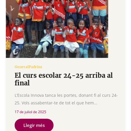
General
Padrins
El curs escolar 24-25 arriba al
final
L’Escola Innova tanca les portes, donant fi al curs 24-
25. Vols assabentar-te de tot el que hem...
17 de juliol de 2025
Llegir més