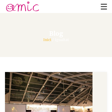
Blog
Inici
/
Igualtat