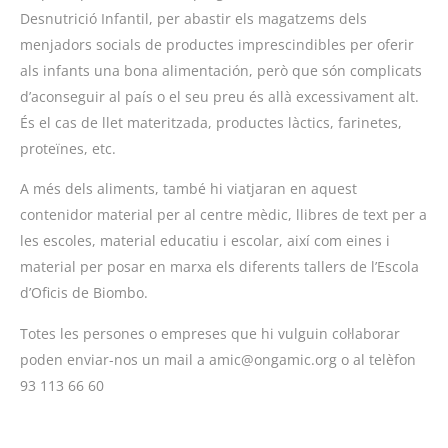
Desnutrició Infantil, per abastir els magatzems dels
menjadors socials de productes imprescindibles per oferir
als infants una bona alimentación, però que són complicats
d’aconseguir al país o el seu preu és allà excessivament alt.
És el cas de llet materitzada, productes làctics, farinetes,
proteïnes, etc.
A més dels aliments, també hi viatjaran en aquest
contenidor material per al centre mèdic, llibres de text per a
les escoles, material educatiu i escolar, així com eines i
material per posar en marxa els diferents tallers de l’Escola
d’Oficis de Biombo.
Totes les persones o empreses que hi vulguin col·laborar
poden enviar-nos un mail a amic@ongamic.org o al telèfon
93 113 66 60