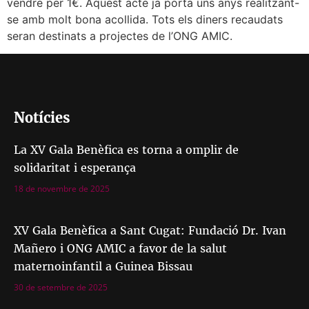
vendre per 1€. Aquest acte ja porta uns anys realitzant-
se amb molt bona acollida. Tots els diners recaudats
seran destinats a projectes de l’ONG AMIC.
Notícies
La XV Gala Benèfica es torna a omplir de
solidaritat i esperança
18 de novembre de 2025
XV Gala Benèfica a Sant Cugat: Fundació Dr. Ivan
Mañero i ONG AMIC a favor de la salut
maternoinfantil a Guinea Bissau
30 de setembre de 2025