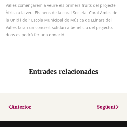
Vallès començarem a veure els primers fruits del projecte
Àfrica a la veu. Els nens de la coral
Societat Coral Amics de
la Unió
i de l’
Escola Municipal de Música de LLinars del
Vallès
faran un conciert solidari a beneficio del projecto,
dons es podrà fer una donació.
Entrades relacionades
Anterior
Següent