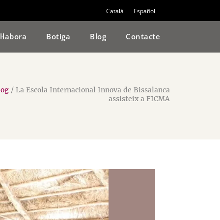
Català
Español
l·labora
Botiga
Blog
Contacte
log
/
La Escola Internacional Innova de Bissalanca
assisteix a FICMA