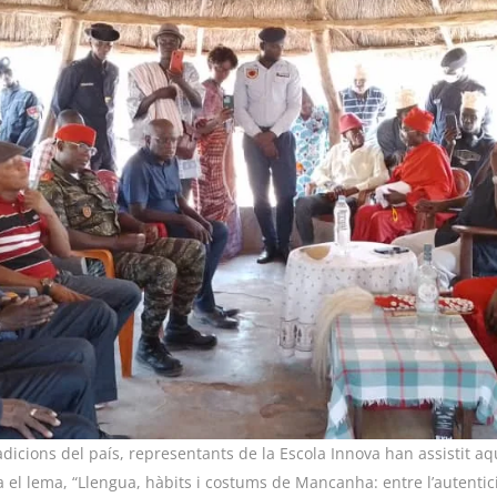
tradicions del país, representants de la Escola Innova han assistit a
el lema, “Llengua, hàbits i costums de Mancanha: entre l’autenticit