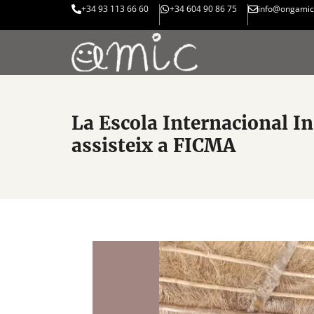
+34 93 113 66 60
+34 604 90 86 75
info@ongamic
La Escola Internacional I
assisteix a FICMA