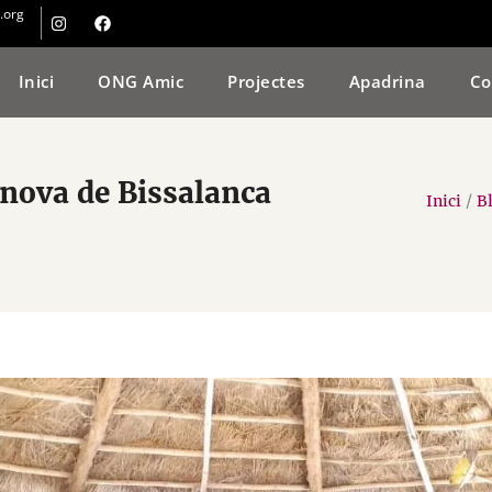
.org
Inici
ONG Amic
Projectes
Apadrina
Co
nnova de Bissalanca
Inici
/
B