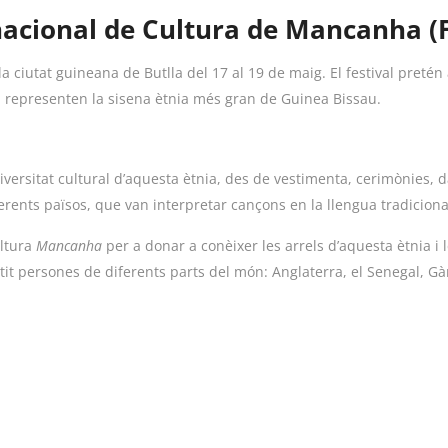
ernacional de Cultura de Mancanha 
 la ciutat guineana de Butlla del 17 al 19 de maig. El festival preté
a representen la sisena ètnia més gran de Guinea Bissau.
 diversitat cultural d’aquesta ètnia, des de vestimenta, cerimònies,
rents països, que van interpretar cançons en la llengua tradicio
ultura
Mancanha
per a donar a conèixer les arrels d’aquesta ètnia i l
tit persones de diferents parts del món: Anglaterra, el Senegal, Gà