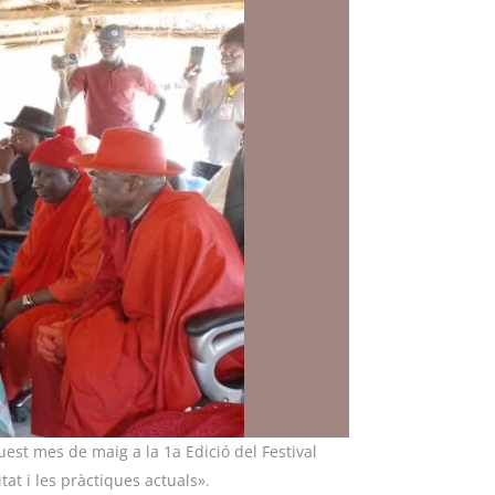
quest mes de maig a la 1a Edició del Festival
at i les pràctiques actuals».