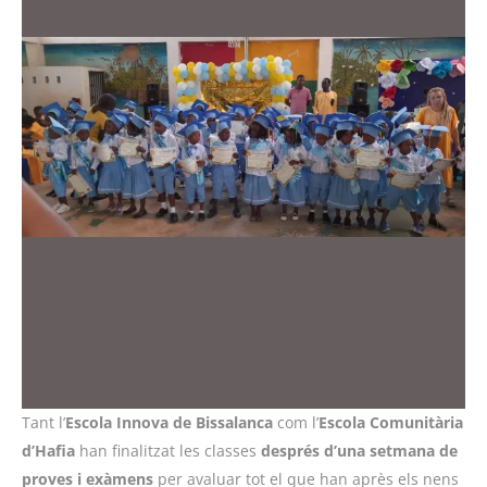
Tant l’
Escola Innova de Bissalanca
com l’
Escola Comunitària
d’Hafia
han finalitzat les classes
després d’una setmana de
proves i exàmens
per avaluar tot el que han après els nens