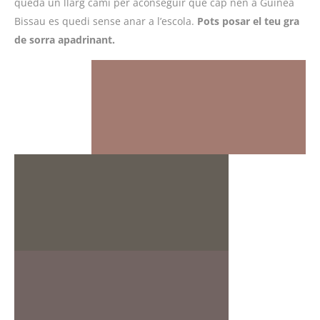
queda un llarg camí per aconseguir que cap nen a Guinea
Bissau es quedi sense anar a l’escola.
Pots posar el teu gra
de sorra
apadrinant.