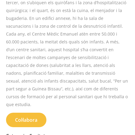
tercer, on s’ubiquen els quiròfans i la zona d’hospitalització
quirúrgica; i el quart, és on està la cuina, el menjador i la
bugaderia. En un edifici annexe, hi ha la sala de
vacunacions i la zona de control de la desnutrició infantil.
Cada any, el Centre Mèdic Emanuel atèn entre 50.000 i
60.000 pacients, la meitat dels quals són infants. A més,
d’un centre sanitari, aquest hospital s’ha convertit en
l’escenari de moltes campanyes de sensibilització i
capacitació de dones (salubritat a les llars, atenció als
nadons, planificació familiar, malalties de transmissió
sexual, atenció als infants discapacitats, salut bucal, “Per un
part segur a Guinea Bissau“, etc.), així com de diferents
cursos de formació per al personal sanitari que hi treballa o
que estudia.
Col·labora