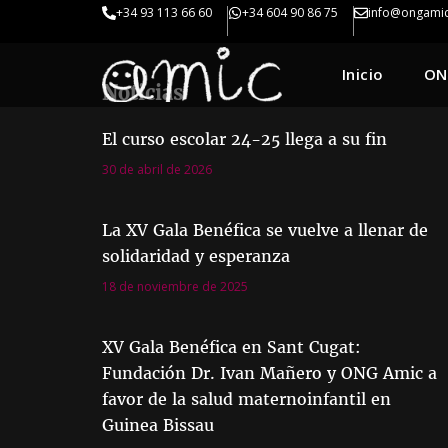
+34 93 113 66 60
+34 604 90 86 75
info@ongamic
Inicio
ON
Noticias
El curso escolar 24-25 llega a su fin
30 de abril de 2026
La XV Gala Benéfica se vuelve a llenar de
solidaridad y esperanza
18 de noviembre de 2025
XV Gala Benéfica en Sant Cugat:
Fundación Dr. Ivan Mañero y ONG Amic a
favor de la salud maternoinfantil en
Guinea Bissau