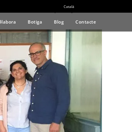
ora amb la campanya de
Català
l·labora
Botiga
Blog
Contacte