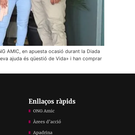
’ONG AMIC, en apuesta ocasió durant la Diada
teva ajuda és qüestió de Vida» i han comprar
Enllaços ràpids
ONG Amic
Àrees d’acció
Apadrina