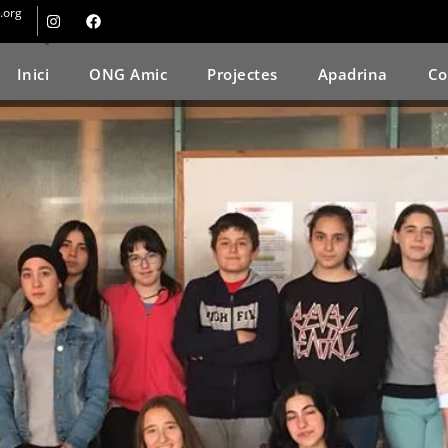
.org
nicipal de Granollers col·lab
Inici
ONG Amic
Projectes
Apadrina
Co