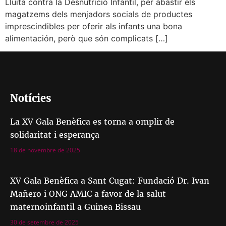
Lluita contra la Desnutrició Infantil, per abastir els
magatzems dels menjadors socials de productes
imprescindibles per oferir als infants una bona
alimentación, però que són complicats […]
Notícies
La XV Gala Benèfica es torna a omplir de
solidaritat i esperança
18 de novembre de 2025
XV Gala Benèfica a Sant Cugat: Fundació Dr. Ivan
Mañero i ONG AMIC a favor de la salut
maternoinfantil a Guinea Bissau
30 de setembre de 2025