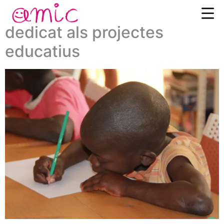
El VI sopar benèfic estarà
dedicat als projectes
educatius